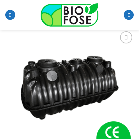
Skip
to
content
Add to
wishlist