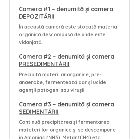
Camera #1 – denumită și camera
DEPOZITĂRII
În această cameră este stocată materia
organică descompusă de unde este
vidanjată.
Camera #2 – denumită și camera
PRESEDIMENTĂRII
Precipită materii anorganice, pre-
anaerobe, fermentează dar și ucide
agenții patogeni sau virușii.
Camera #3 – denumită și camera
SEDIMENTĂRII
Continuă precipitarea și fermentarea
mateteriilor organice și se descompune
în Amoniac (NH3), Metan(CH4) etc.