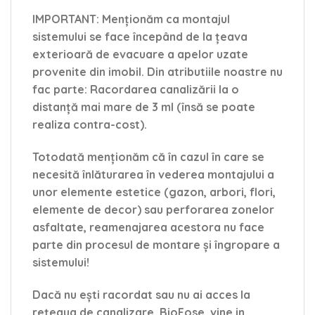
IMPORTANT
: Menționăm ca montajul
sistemului se face începând de la țeava
exterioară de evacuare a apelor uzate
provenite din imobil. Din atributiile noastre nu
fac parte: Racordarea canalizării la o
distanță mai mare de 3 ml (însă se poate
realiza contra-cost).
Totodată menționăm că în cazul în care se
necesită înlăturarea în vederea montajului a
unor elemente estetice (gazon, arbori, flori,
elemente de decor) sau perforarea zonelor
asfaltate, reamenajarea acestora nu face
parte din procesul de montare și îngropare a
sistemului!
Dacă nu ești racordat sau nu ai acces la
rețeaua de canalizare, BioFose, vine in