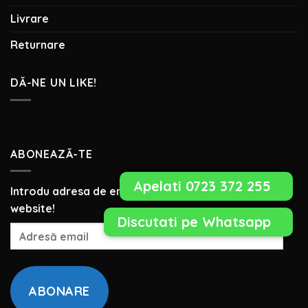
Livrare
Returnare
DĂ-NE UN LIKE!
ABONEAZĂ-TE
Introdu adresa de email pentru a te abona la acest
website!
Adresă
email
ABONARE