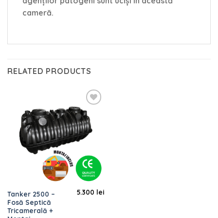
agenților patogeni sunt uciși în această
cameră.
RELATED PRODUCTS
Add to
wishlist
5.300
lei
Tanker 2500 –
Fosă Septică
Tricamerală +