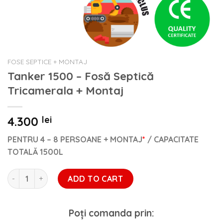
FOSE SEPTICE + MONTAJ
Tanker 1500 – Fosă Septică
Tricamerala + Montaj
4.300
lei
PENTRU 4 – 8 PERSOANE
+ MONTAJ
*
/
CAPACITATE
TOTALĂ 1500L
Tanker 1500 - Fosă Septică Tricamerala + Montaj quantity
ADD TO CART
Poți comanda prin: