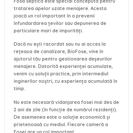
Fosa septică este special concepută pentru
tratarea apelor uzate menajere. Acesta
joacă un rol important în a prevenii
înfundardarea țevilor sau depunerea de
particulare mari de impurități.
Dacă nu ești racordat sau nu ai acces la
rețeaua de canalizare, BioFose, vine în
ajutorul tău pentru gestionarea deșeurilor
menajere. Datorită experienței acumulate,
venim cu soluții practice, prin intermediul
inginerilor noștri, cu experiența acumulată în
timp.
Nu este necesară vidanjarea fosei mai des de
2 ani de zile (în funcție de numărul rezidenți).
De asemenea este o soluție economică și
prietenoasă cu mediul. Fiecare cameră a
Fosei are un rol important.